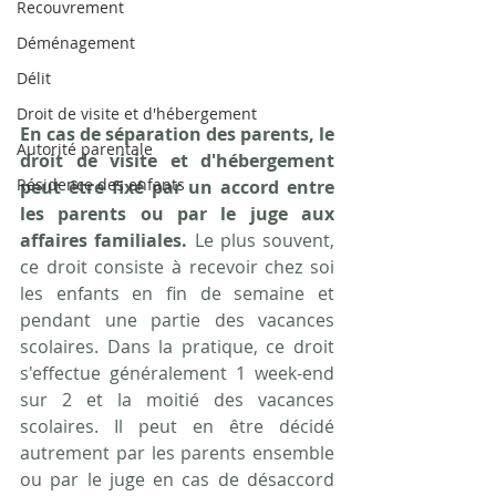
Recouvrement
Déménagement
Délit
Droit de visite et d'hébergement
En cas de séparation des parents, le 
Autorité parentale
droit de visite et d'hébergement 
Résidence des enfants
peut être fixé par un accord entre 
les parents ou par le juge aux 
affaires familiales. 
Le plus souvent, 
ce droit consiste à recevoir chez soi 
les enfants en fin de semaine et 
pendant une partie des vacances 
scolaires. Dans la pratique, ce droit 
s'effectue généralement 1 week-end 
sur 2 et la moitié des vacances 
scolaires. Il peut en être décidé 
autrement par les parents ensemble 
ou par le juge en cas de désaccord 