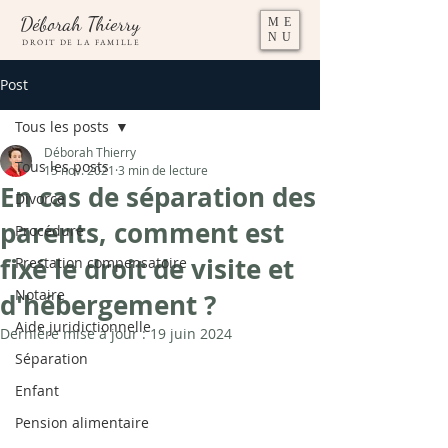
Déborah Thierry
ME
NU
DROIT DE LA FAMILLE
Post
Tous les posts
Déborah Thierry
Tous les posts
15 nov. 2021
3 min de lecture
En cas de séparation des
Divorce
parents, comment est
Procédure
fixé le droit de visite et
Prestation compensatoire
Notaire
d'hébergement ?
Aide juridictionnelle
Dernière mise à jour :
19 juin 2024
Séparation
Enfant
Pension alimentaire