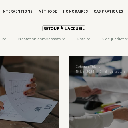
INTERVENTIONS
MÉTHODE
HONORAIRES
CAS PRATIQUES
RETOUR À L'ACCUEIL
ure
Prestation compensatoire
Notaire
Aide juridictio
Recouvrement
Déménagement
Délit
Droit de vi
Déborah Thierry
19 juin 2024
2 min de lecture
 des enfants