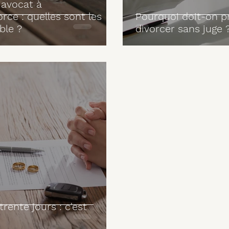
 avocat à
rce : quelles sont les
Pourquoi doit-on p
ble ?
divorcer sans juge 
trente jours : c'est