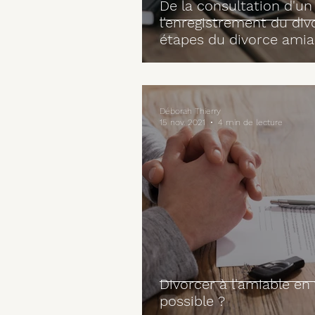
De la consultation d'un
l'enregistrement du divo
étapes du divorce amia
Déborah Thierry
15 nov. 2021
4 min de lecture
Divorcer à l'amiable en 
possible ?