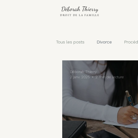
Déborah Thierry
DROIT DE LA FAMILLE
Tous les posts
Divorce
Procéd
Enfant
Pension alimentaire
Déborah Thierry
2 janv. 2025
2 min de lecture
Autorité parentale
Résidence