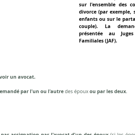
sur l'ensemble des c
divorce (par exemple, s
enfants ou sur le parta
couple). La deman
présentée au Juges 
Familiales (JAF). 
voir un avocat.
emandé par l'un ou l'autre
 des époux 
ou par les deux
.
 
par assignation par l'avocat d'un des époux
 (si les ép