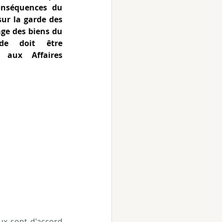
onséquences du 
ur la garde des 
ge des biens du 
de doit être 
aux Affaires 
oux sont d'accord 