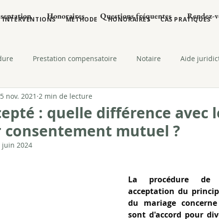
sentation
Honoraires
Questions fréquentes
Rendez-v
INTERVENTIONS
MÉTHODE
HONORAIRES
CAS PRATIQUES
dure
Prestation compensatoire
Notaire
Aide juridic
5 nov. 2021
2 min de lecture
Recouvrement
Déménagement
Délit
Droit de
epté : quelle différence avec l
r consentement mutuel ?
e des enfants
 juin 2024
La procédure de d
acceptation du princip
du mariage concerne 
sont d'accord pour div