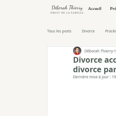
Déborah Thierry
Accueil
Pré
DROIT DE LA FAMILLE
Tous les posts
Divorce
Procé
Déborah Thierry
1
Enfant
Pension alimentaire
Divorce acc
divorce pa
Autorité parentale
Résidenc
Dernière mise à jour :
19