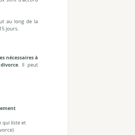
ut au long de la 
15 jours.
s nécessaires à 
divorce
. Il peut 
rgement
qui liste et 
ivorce)