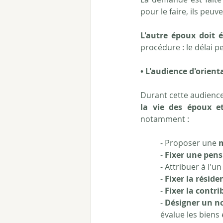
pour le faire, ils peuv
L'autre époux doit 
procédure : le délai 
• L'audience d'orient
Durant cette audience,
la vie des époux e
notamment :
- Proposer une 
m
- 
Fixer une pens
- Attribuer à l'u
- 
Fixer la réside
- 
Fixer la contri
- 
Désigner un n
évalue les biens