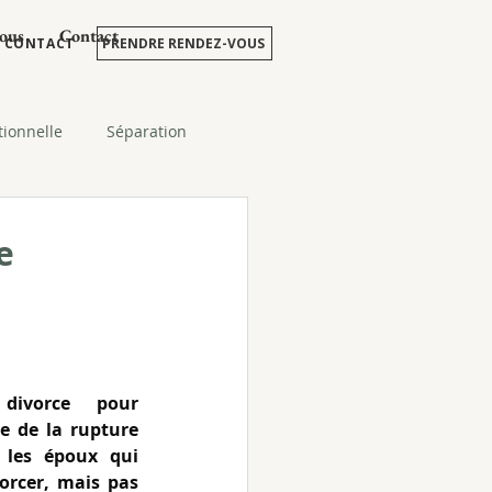
ous
Contact
CONTACT
PRENDRE RENDEZ-VOUS
tionnelle
Séparation
 visite et d'hébergement
e
ivorce pour 
e de la rupture 
les époux qui 
orcer, mais pas 