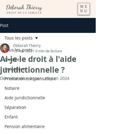
Déborah Thierry
ME
NU
DROIT DE LA FAMILLE
Post
Tous les posts
Déborah Thierry
Tous les posts
15 nov. 2021
3 min de lecture
Ai-je le droit à l'aide
Divorce
juridictionnelle ?
Procédure
Dernière mise à jour :
19 juin 2024
Prestation compensatoire
Notaire
Aide juridictionnelle
Séparation
Enfant
Pension alimentaire