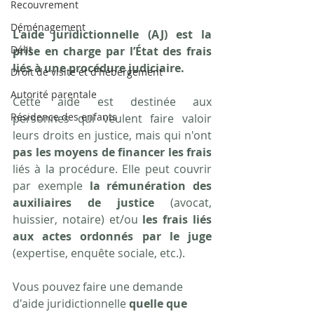
Recouvrement
Déménagement
L'aide juridictionnelle (AJ) est la 
Délit
prise en charge par l’État des frais 
liés à une procédure judiciaire.
Droit de visite et d'hébergement
Autorité parentale
Cette aide est destinée aux 
Résidence des enfants
personnes qui veulent faire valoir 
leurs droits en justice, mais qui n'ont 
pas les moyens de financer les frais
liés à la procédure. Elle peut couvrir 
par exemple 
la rémunération des 
auxiliaires de justice
 (avocat, 
huissier, notaire) et/ou 
les frais liés 
aux actes ordonnés par le juge
(expertise, enquête sociale, etc.).
Vous pouvez faire une demande 
d'aide juridictionnelle 
quelle que 