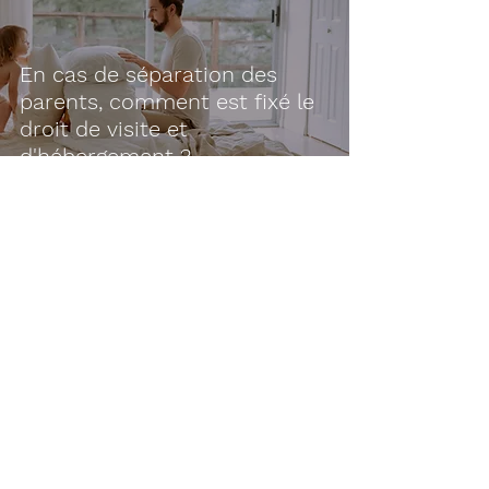
En cas de séparation des
parents, comment est fixé le
droit de visite et
d'hébergement ?
Déborah Thierry
AVOCATE À SENLIS
36 rue Vieille de Paris, 60300 SENLIS
03 67 47 02 25
Cabinet basé à Senlis – accompagnement en divorce et séparation
dans tout le sud de l’Oise (secteur Chantilly - Lamorlaye, ainsi que
Crépy-en-Valois, Pont-Sainte-Maxence et environs)