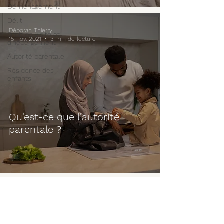
Déménagement
Délit
Déborah Thierry
Droit de visite et
15 nov. 2021
3 min de lecture
d'hébergement
Autorité parentale
Résidence des
enfants
Qu'est-ce que l'autorité
parentale ?
Déborah Thierry
AVOCATE À SENLIS